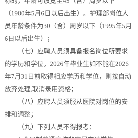
称的，年龄可放宽至
45
（含）
周岁以下
（
1980年5月6日以后出生）。
护理部岗位人
员年龄
条件
为
30（含）周岁以下（199
5
年
5
月
6
日以后出生）；
（
七
）应聘人员须具备报名岗位所
要
求
的学历和学位。
202
6年
毕业生如不能在
202
6
年
7月31日前取得相应学历和学位，则按自动
放弃处理,取消录用资格；
（
八
）应聘人员须服从
医院
对岗位的安
排和调整
；
（九）下列人员不得报考：