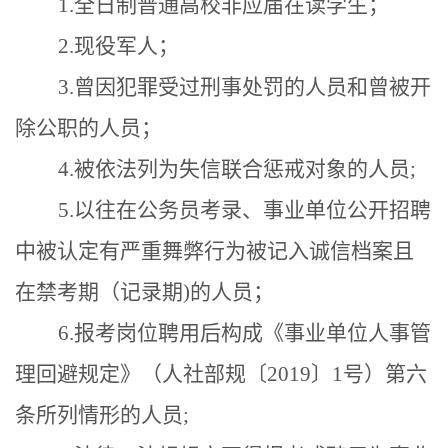
1.
全日制普通高校非应届
在读学生
；
2.
现役军人；
3.曾
因犯罪受过刑事处罚的人员和
曾
被开
除公职的人员；
4.
被依法列为失信联合惩戒对象的人员
;
5.
以往在公务员考录、事业单位公开招聘
中被认定有严重舞弊行为被记入诚信档案且
在
禁考期（
记录期
)
的人员；
6.
报考岗位聘用后构成《事业单位人事管
理回避规定》（人社部规〔
2019〕1号）第六
条所列情形的人员
;