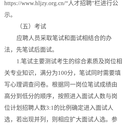
https://www.hljzy.org.cn/
“人才招聘”栏进行公
示。
（五）考试
应聘人员采取笔试和面试相结合的办
法，先笔试后面试。
1.笔试主要
测试考生的综合素质及
岗位相
关
专业
知识，满分为
100分
，笔试同时需要填
写心理调查问卷。
根据
同一岗位
笔试成绩由
高分到低分
的顺序，
按照
进入面试人数
与
岗
位计划
招聘人数
3:1的比例确定进入面试人
选，若出现并列，则相应扩大面试人选
。参