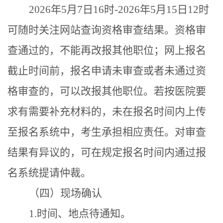
202
6
年
5
月
7
日
16
时
-202
6
年
5
月
15
日
12
时
可随时关注网站查询资格审查结果。资格审
查通过的，不能再改报其他职位；
网上报名
截止时间前，报名申请未审查或者未通过
资
格审查的，可以改报其他职位
。若按
医院
要
求有需要补充材料的，未在报名时间内上传
至报名系统中，考生承担相应责任。
对审查
结果有异议的，可在规定报名时间内通过报
名系统提请仲裁。
（四）现场确认
1.
时间、地点待通知。