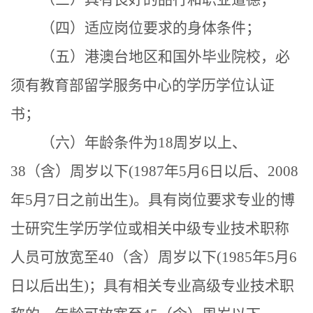
（
四
）适应岗位要求的身体条件；
（
五
）港澳台地区和国外毕业院校，必
须有教育部留学服务中心的学历学位认证
书；
（
六
）年龄条件为
18周岁以上、
3
8
（含）周岁以下
(198
7
年
5
月
6
日
以后、
2008
年5月7日之前
出生
)
。
具
有岗位要求专业的
博
士研究生学历
学位或相关
中级
专业技术
职称
人员可放宽至
40（含）周岁以下(198
5
年
5
月
6
日以后出生
)
；
具有相关专业高级专业技术职